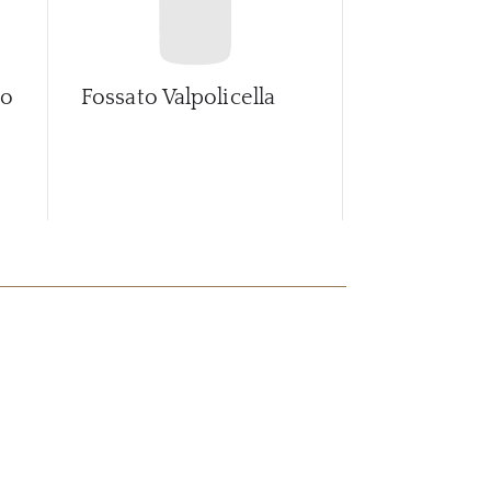
no
Fossato Valpolicella
Montepulci
Rosone