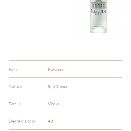
Pays
Pologne
Nature
Spiritueux
Famille
Vodka
À PR
Degré d'alcool
40