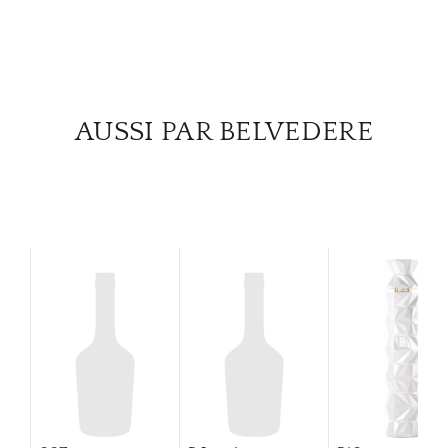
SERV
CATA
MAR
AUSSI PAR BELVEDERE
NOUV
CON
CARR