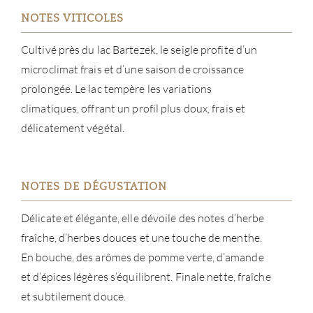
NOTES VITICOLES
À PR
Cultivé près du lac Bartezek, le seigle profite d’un
microclimat frais et d’une saison de croissance
SERV
prolongée. Le lac tempère les variations
climatiques, offrant un profil plus doux, frais et
CATA
délicatement végétal.
MAR
NOTES DE DÉGUSTATION
NOUV
Délicate et élégante, elle dévoile des notes d’herbe
CON
fraîche, d’herbes douces et une touche de menthe.
En bouche, des arômes de pomme verte, d’amande
CARR
et d’épices légères s’équilibrent. Finale nette, fraîche
et subtilement douce.