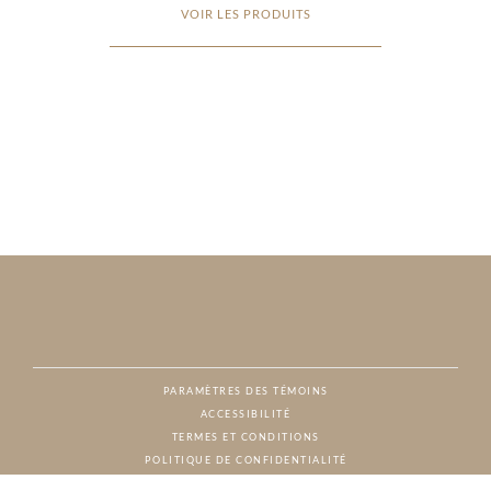
VOIR LES PRODUITS
PARAMÈTRES DES TÉMOINS
ACCESSIBILITÉ
NAT
TERMES ET CONDITIONS
POLITIQUE DE CONFIDENTIALITÉ
© CHARTON HOBBS, TOUS DROITS RÉSERVÉS