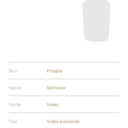
Pays
Pologne
Nature
Spiritueux
Famille
Vodka
Type
Vodka aromatisée
À PR