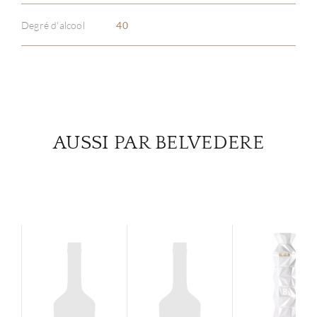
Degré d'alcool
40
SERV
CATA
MAR
AUSSI PAR BELVEDERE
NOUV
CON
CARR