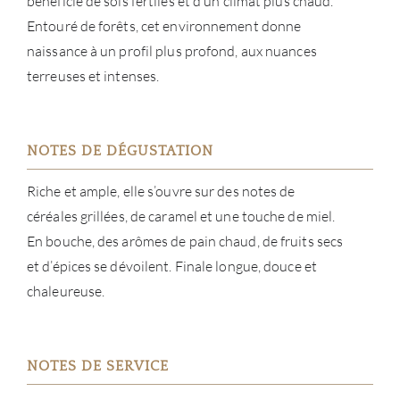
bénéficie de sols fertiles et d’un climat plus chaud.
À PR
Entouré de forêts, cet environnement donne
naissance à un profil plus profond, aux nuances
SERV
terreuses et intenses.
CATA
NOTES DE DÉGUSTATION
MAR
Riche et ample, elle s’ouvre sur des notes de
NOUV
céréales grillées, de caramel et une touche de miel.
En bouche, des arômes de pain chaud, de fruits secs
CON
et d’épices se dévoilent. Finale longue, douce et
chaleureuse.
CARR
NOTES DE SERVICE