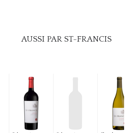
SERV
CATA
MAR
AUSSI PAR ST-FRANCIS
NOUV
CON
CARR