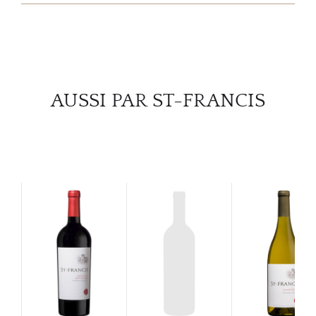
SERV
CATA
MAR
AUSSI PAR ST-FRANCIS
NOUV
CON
CARR