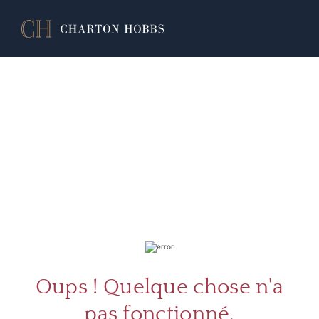
À PR
SERV
Oups ! Quelque chose n'a
pas fonctionné.
CATA