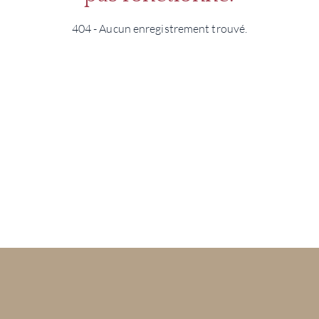
404 - Aucun enregistrement trouvé.
MAR
NOUV
CON
CARR