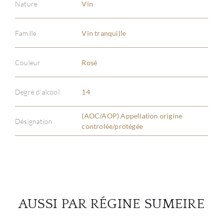
Nature
Vin
Famille
Vin tranquille
À PR
SERV
Couleur
Rosé
CATA
Degré d'alcool
14
MAR
(AOC/AOP) Appellation origine
Désignation
controlée/protégée
NOUV
CON
CARR
AUSSI PAR RÉGINE SUMEIRE