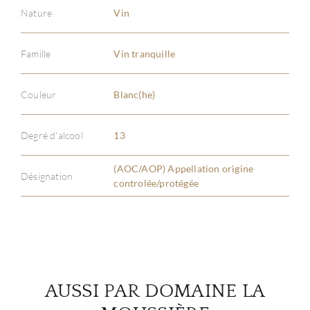
Nature
Vin
Famille
Vin tranquille
À PR
Couleur
Blanc(he)
SERV
Degré d'alcool
13
CATA
(AOC/AOP) Appellation origine
Désignation
controlée/protégée
MAR
NOUV
CON
AUSSI PAR DOMAINE LA
CARR