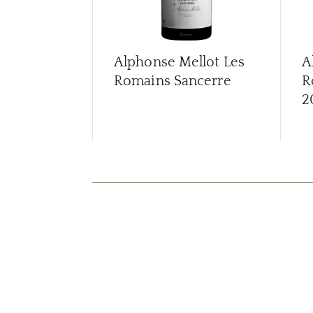
Alphonse Mellot Les
A
Romains Sancerre
R
2