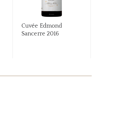
Cuvée Edmond
Cuvée Ed
Sancerre
2016
Sancerre
2