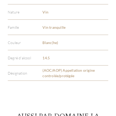
Nature
Vin
Famille
Vin tranquille
À PR
Couleur
Blanc(he)
SERV
Degré d'alcool
14.5
CATA
(AOC/AOP) Appellation origine
Désignation
MAR
controlée/protégée
NOUV
CON
CARR