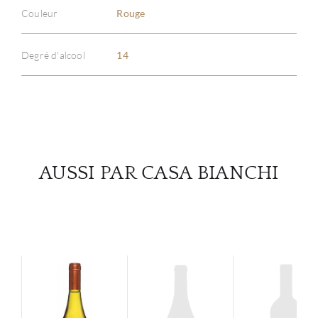
À PR
Couleur
Rouge
SERV
Degré d'alcool
14
CATA
MAR
NOUV
AUSSI PAR CASA BIANCHI
CON
CARR