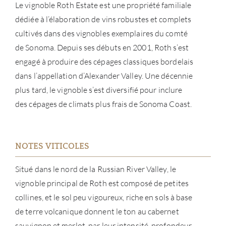
Le vignoble Roth Estate est une propriété familiale
dédiée à l’élaboration de vins robustes et complets
cultivés dans des vignobles exemplaires du comté
de Sonoma. Depuis ses débuts en 2001, Roth s’est
engagé à produire des cépages classiques bordelais
À PR
dans l’appellation d’Alexander Valley. Une décennie
SERV
plus tard, le vignoble s’est diversifié pour inclure
des cépages de climats plus frais de Sonoma Coast.
CATA
MAR
NOTES VITICOLES
NOUV
Situé dans le nord de la Russian River Valley, le
vignoble principal de Roth est composé de petites
CON
collines, et le sol peu vigoureux, riche en sols à base
de terre volcanique donnent le ton au cabernet
CARR
sauvignon et merlot, par leur intensité, profondeur