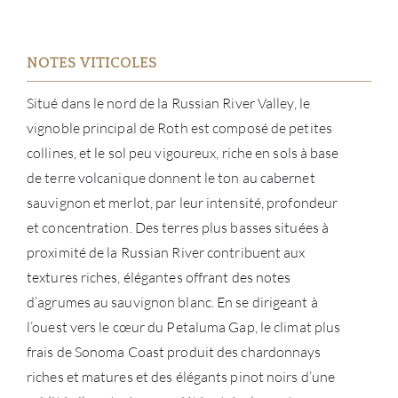
À PR
SERV
NOTES VITICOLES
Situé dans le nord de la Russian River Valley, le
CATA
vignoble principal de Roth est composé de petites
MAR
collines, et le sol peu vigoureux, riche en sols à base
de terre volcanique donnent le ton au cabernet
NOUV
sauvignon et merlot, par leur intensité, profondeur
et concentration. Des terres plus basses situées à
CON
proximité de la Russian River contribuent aux
textures riches, élégantes offrant des notes
CARR
d’agrumes au sauvignon blanc. En se dirigeant à
l’ouest vers le cœur du Petaluma Gap, le climat plus
frais de Sonoma Coast produit des chardonnays
riches et matures et des élégants pinot noirs d’une