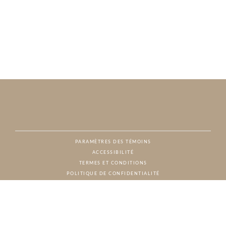
PARAMÈTRES DES TÉMOINS
ACCESSIBILITÉ
NAT
TERMES ET CONDITIONS
POLITIQUE DE CONFIDENTIALITÉ
© CHARTON HOBBS, TOUS DROITS RÉSERVÉS