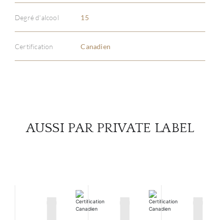
À PR
Degré d'alcool
15
SERV
Certification
Canadien
CATA
MAR
NOUV
AUSSI PAR PRIVATE LABEL
CON
CARR