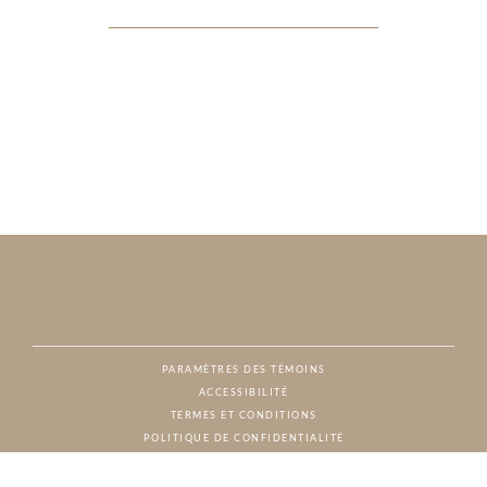
PARAMÈTRES DES TÉMOINS
ACCESSIBILITÉ
NAT
TERMES ET CONDITIONS
POLITIQUE DE CONFIDENTIALITÉ
© CHARTON HOBBS, TOUS DROITS RÉSERVÉS