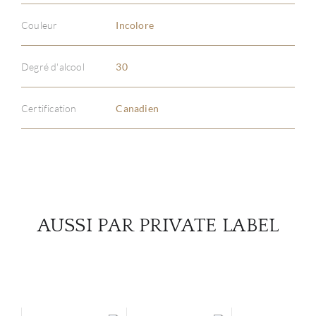
Couleur
Incolore
À PR
Degré d'alcool
30
SERV
Certification
Canadien
CATA
MAR
NOUV
AUSSI PAR PRIVATE LABEL
CON
CARR