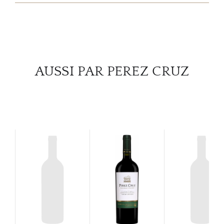
SERV
CATA
MAR
AUSSI PAR PEREZ CRUZ
NOUV
CON
CARR