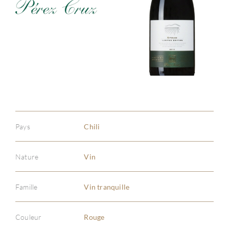
Pays
Chili
Nature
Vin
Famille
Vin tranquille
À PR
Couleur
Rouge