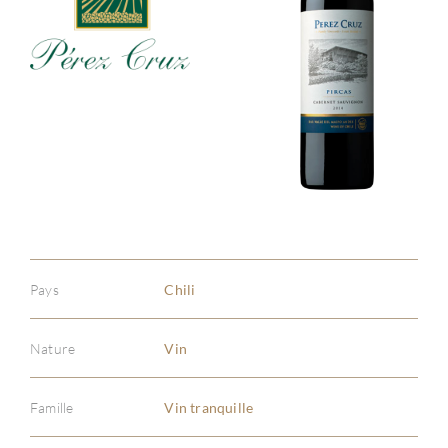
Pays
Chili
Nature
Vin
Famille
Vin tranquille
À PR