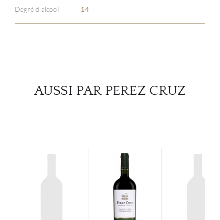
Degré d'alcool
14
SERV
CATA
MAR
AUSSI PAR PEREZ CRUZ
NOUV
CON
CARR