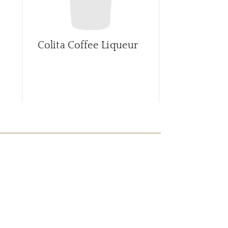
Colita Coffee Liqueur
Creme de 
China Whi