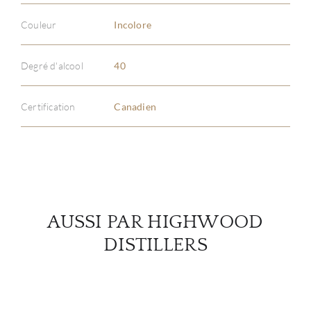
Couleur
Incolore
À PR
Degré d'alcool
40
SERV
Certification
Canadien
CATA
MAR
NOUV
AUSSI PAR HIGHWOOD
CON
DISTILLERS
CARR