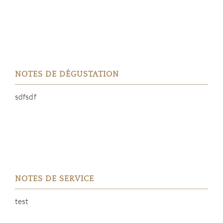
SERV
CATA
MAR
NOTES DE DÉGUSTATION
sdfsdf
NOUV
CON
CARR
NOTES DE SERVICE
test