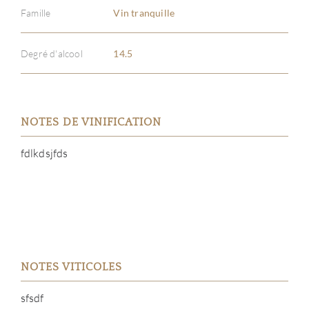
Famille
Vin tranquille
Degré d'alcool
14.5
NOTES DE VINIFICATION
fdlkdsjfds
NOTES VITICOLES
sfsdf
À PR