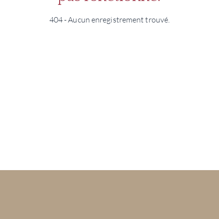
404 - Aucun enregistrement trouvé.
MAR
NOUV
CON
CARR