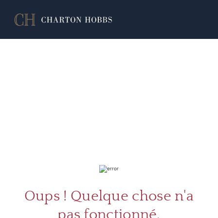
À PR
SERV
Oups ! Quelque chose n'a
pas fonctionné.
CATA