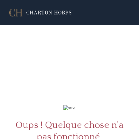
À PR
SERV
Oups ! Quelque chose n'a
pas fonctionné.
CATA