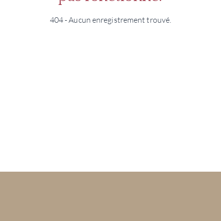
404 - Aucun enregistrement trouvé.
MAR
NOUV
CON
CARR