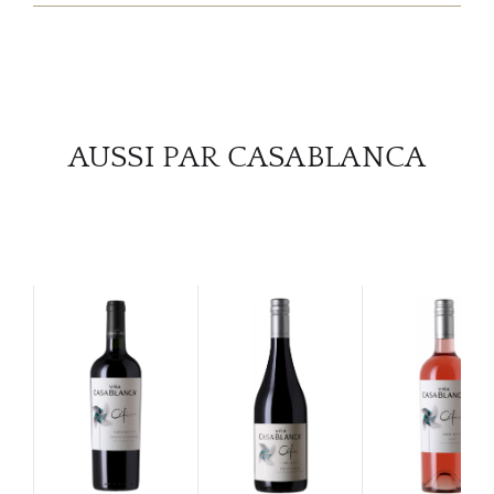
SERV
CATA
MAR
AUSSI PAR CASABLANCA
NOUV
CON
CARR