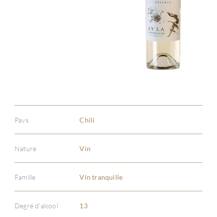
Pays
Chili
Nature
Vin
Famille
Vin tranquille
À PR
Degré d'alcool
13