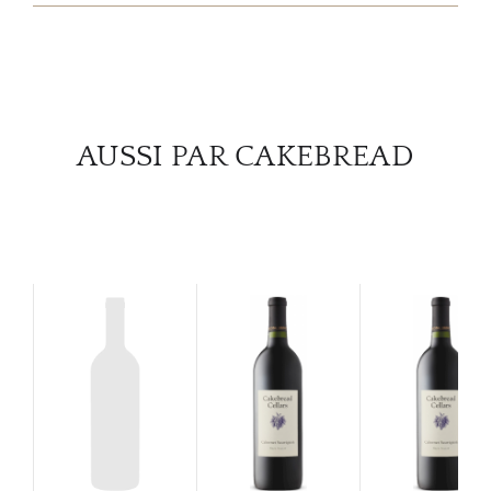
SERV
CATA
MAR
AUSSI PAR CAKEBREAD
NOUV
CON
CARR