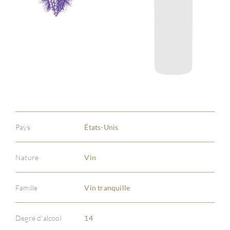
Pays
États-Unis
Nature
Vin
Famille
Vin tranquille
À PR
Degré d'alcool
14