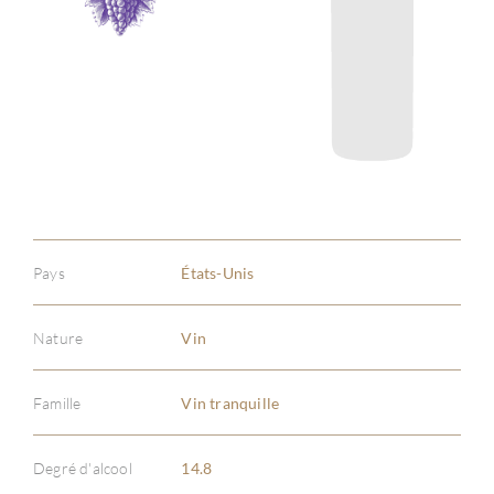
Pays
États-Unis
Nature
Vin
Famille
Vin tranquille
À PR
Degré d'alcool
14.8