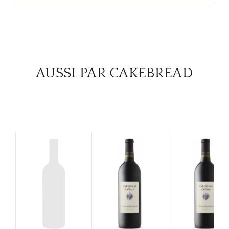
SERV
CATA
MAR
AUSSI PAR CAKEBREAD
NOUV
CON
CARR