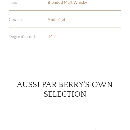
Type
Blended Malt Whisky
À PR
Couleur
Ambré(e)
SERV
Degré d'alcool
44.2
CATA
MAR
NOUV
AUSSI PAR BERRY'S OWN
CON
SELECTION
CARR