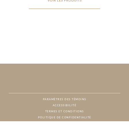
VOIR LES PRODUITS
PARAMÈTRES DES TÉMOINS
ACCESSIBILITÉ
NAT
TERMES ET CONDITIONS
POLITIQUE DE CONFIDENTIALITÉ
© CHARTON HOBBS, TOUS DROITS RÉSERVÉS