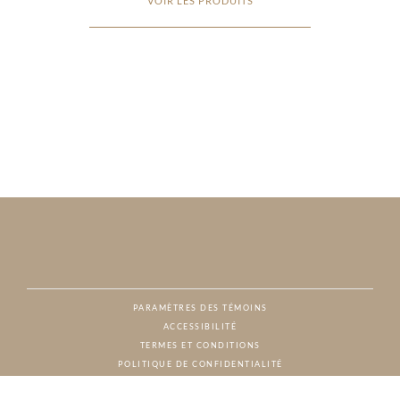
VOIR LES PRODUITS
PARAMÈTRES DES TÉMOINS
ACCESSIBILITÉ
NAT
TERMES ET CONDITIONS
POLITIQUE DE CONFIDENTIALITÉ
© CHARTON HOBBS, TOUS DROITS RÉSERVÉS