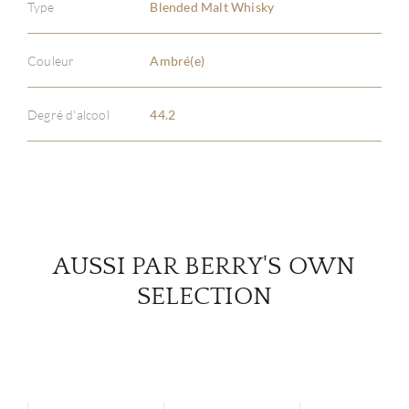
Type
Blended Malt Whisky
À PR
Couleur
Ambré(e)
SERV
Degré d'alcool
44.2
CATA
MAR
NOUV
AUSSI PAR BERRY'S OWN
CON
SELECTION
CARR