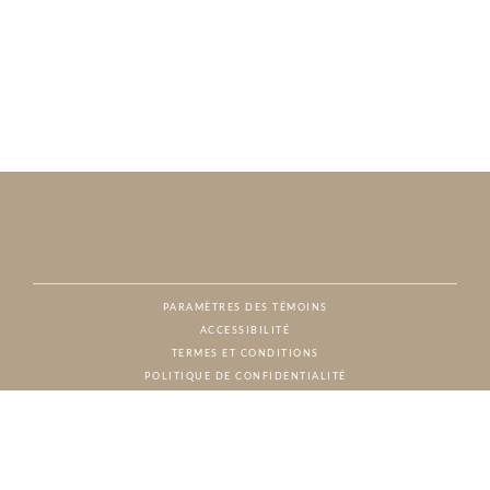
PARAMÈTRES DES TÉMOINS
ACCESSIBILITÉ
NAT
TERMES ET CONDITIONS
POLITIQUE DE CONFIDENTIALITÉ
© CHARTON HOBBS, TOUS DROITS RÉSERVÉS