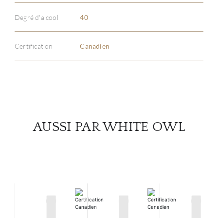
À PR
Degré d'alcool
40
SERV
Certification
Canadien
CATA
MAR
NOUV
AUSSI PAR WHITE OWL
CON
CARR