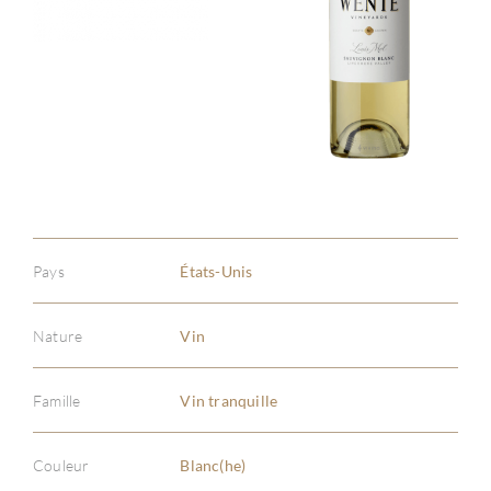
Pays
États-Unis
Nature
Vin
Famille
Vin tranquille
Couleur
Blanc(he)
À PR