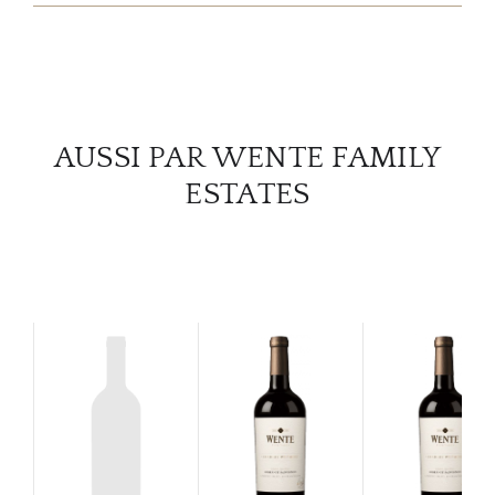
SERV
CATA
AUSSI PAR WENTE FAMILY
MAR
ESTATES
NOUV
CON
CARR