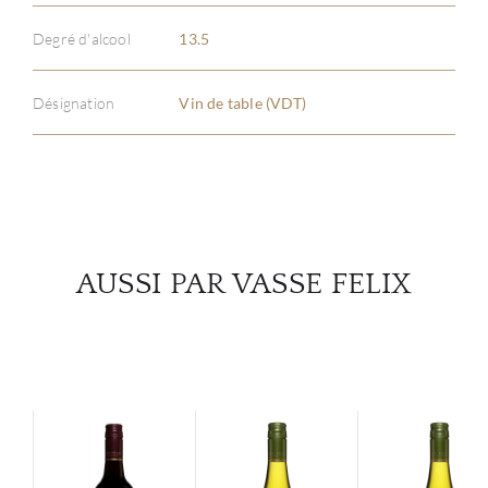
À PR
Degré d'alcool
13.5
SERV
Désignation
Vin de table (VDT)
CATA
MAR
NOUV
AUSSI PAR VASSE FELIX
CON
CARR