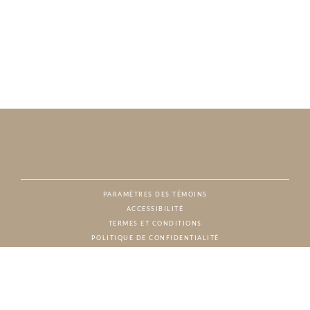
PARAMÈTRES DES TÉMOINS
ACCESSIBILITÉ
NAT
TERMES ET CONDITIONS
POLITIQUE DE CONFIDENTIALITÉ
© CHARTON HOBBS, TOUS DROITS RÉSERVÉS