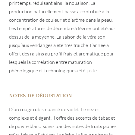
printemps, réduisant ainsi la nouaison. La
NOUV
production naturellement basse a contribué à la
concentration de couleur et d’arôme dans la peau.
CON
Les températures de décembre à février ont été au-
dessus de la moyenne. La saison de la véraison
CARR
jusqu’aux vendanges a été très fraîche. L’année a
offert des raisins au profil frais et aromatique pour
lesquels la corrélation entre maturation
phénologique et technologique a été juste.
NOTES DE DÉGUSTATION
D’un rouge rubis nuancé de violet. Le nez est
complexe et élégant. Il offre des accents de tabac et
de poivre blanc, suivis par des notes de fruits jaunes
mûrs tels que l’abricot, la pêche, la figue noire et la