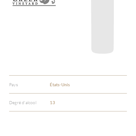
Pays
États-Unis
Degré d'alcool
13
À PR
SERV