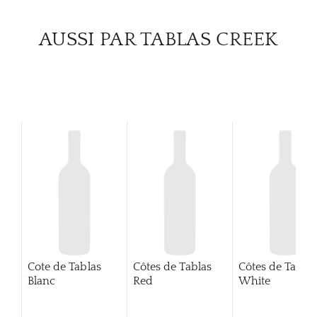
CATA
AUSSI PAR TABLAS CREEK
MAR
NOUV
CON
CARR
Cote de Tablas
Côtes de Tablas
Côtes de Tablas
Blanc
Red
White