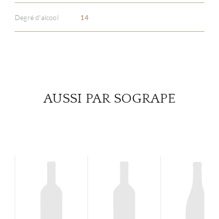
Degré d'alcool
14
SERV
CATA
MAR
AUSSI PAR SOGRAPE
NOUV
CON
CARR