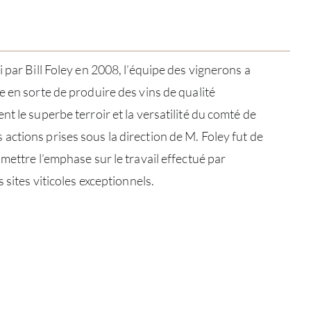
 par Bill Foley en 2008, l’équipe des vignerons a
e en sorte de produire des vins de qualité
t le superbe terroir et la versatilité du comté de
ctions prises sous la direction de M. Foley fut de
mettre l’emphase sur le travail effectué par
 sites viticoles exceptionnels.
À PR
SERV
CATA