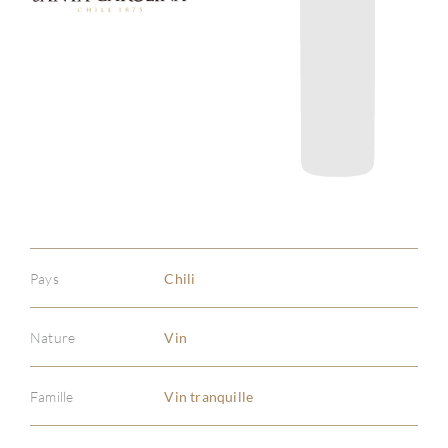
Pays
Chili
Nature
Vin
Famille
Vin tranquille
À PR