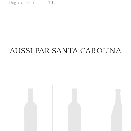
Degré d'alcool
13
SERV
CATA
MAR
AUSSI PAR SANTA CAROLINA
NOUV
CON
CARR