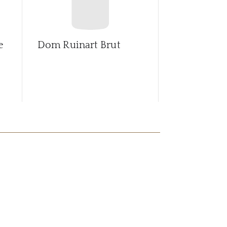
e
Dom Ruinart Brut
Dom Ruinar
1993