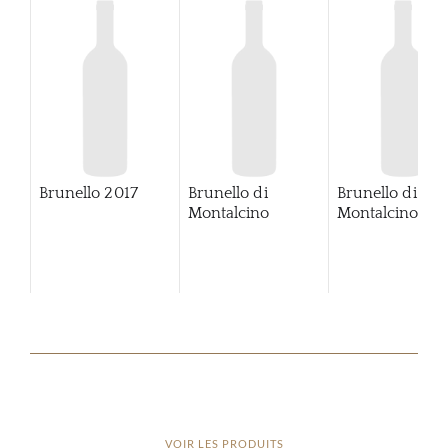
Brunello
2017
Brunello di
Brunello di
Montalcino
Montalcino
20
VOIR LES PRODUITS