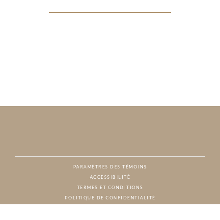
PARAMÈTRES DES TÉMOINS
ACCESSIBILITÉ
NAT
TERMES ET CONDITIONS
POLITIQUE DE CONFIDENTIALITÉ
© CHARTON HOBBS, TOUS DROITS RÉSERVÉS