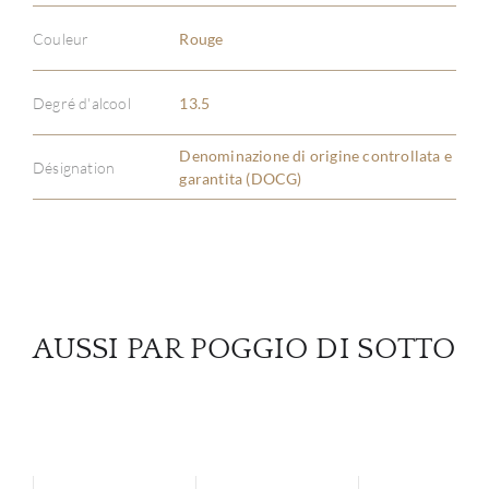
Couleur
Rouge
À PR
Degré d'alcool
13.5
SERV
Denominazione di origine controllata e
Désignation
CATA
garantita (DOCG)
MAR
NOUV
AUSSI PAR POGGIO DI SOTTO
CON
CARR