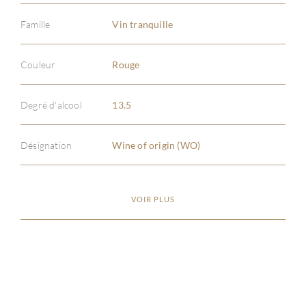
Famille
Vin tranquille
Couleur
Rouge
À PR
Degré d'alcool
13.5
SERV
Désignation
Wine of origin (WO)
CATA
MAR
VOIR PLUS
NOUV
CON
CARR