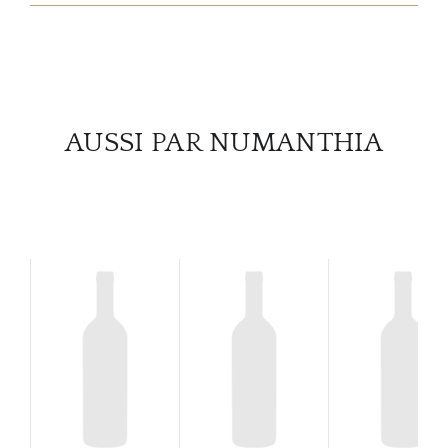
SERV
CATA
MAR
AUSSI PAR NUMANTHIA
NOUV
CON
CARR