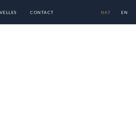
VELLES
CONTACT
NAT
EN
À PR