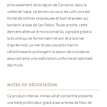
À PR
principalement de la région de Carneros, dans la
vallée de Napa. Le terrain où nous les cultivons est
SERV
formé de collines onduleuses et bien drainées qui
bordent la baie de San Pablo. Toute proche, cette
CATA
dernière atténue le microclimat du vignoble grâce à
la brume qui se forme matin et soir et à la brise
MAR
d’après-midi. La mer et ses courants marins
rafraîchissants prolongent la saison de croissance,
NOUV
assurant ainsi une maturation uniforme et optimale
CON
des fruits.
CARR
NOTES DE DÉGUSTATION
Ce produit intense, immaculé et concentré présente
une belle profondeur grâce à ses arômes de fleur de