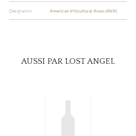
SERV
Désignation
American Viticultural Areas (AVA)
CATA
MAR
NOUV
AUSSI PAR LOST ANGEL
CON
CARR