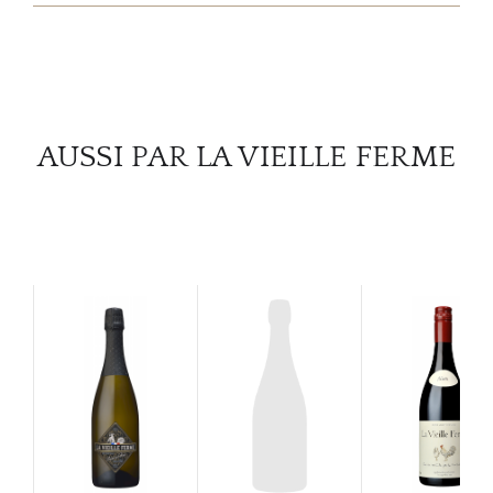
SERV
CATA
MAR
AUSSI PAR LA VIEILLE FERME
NOUV
CON
CARR