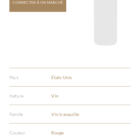
CONNECTER À UN MARCHÉ
Pays
États-Unis
Nature
Vin
Famille
Vin tranquille
Couleur
Rouge
À PR