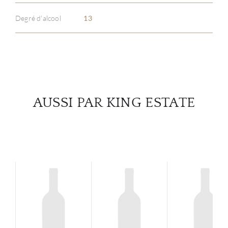
Degré d'alcool
13
SERV
CATA
MAR
AUSSI PAR KING ESTATE
NOUV
CON
CARR