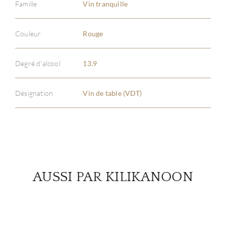
Famille
Vin tranquille
Couleur
Rouge
À PR
SERV
Degré d'alcool
13.9
CATA
Désignation
Vin de table (VDT)
MAR
NOUV
CON
AUSSI PAR KILIKANOON
CARR