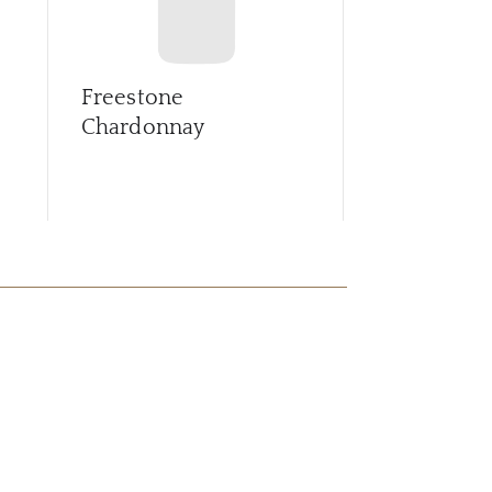
Freestone
Freestone 
Chardonnay