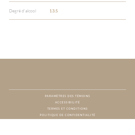
Degré d'alcool
13.5
PARAMÈTRES DES TÉMOINS
ACCESSIBILITÉ
NAT
TERMES ET CONDITIONS
POLITIQUE DE CONFIDENTIALITÉ
© CHARTON HOBBS, TOUS DROITS RÉSERVÉS