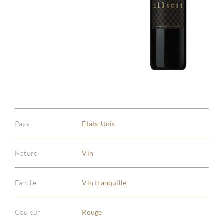
À PR
SERV
CATA
MAR
Pays
États-Unis
NOUV
CON
Nature
Vin
CARR
Famille
Vin tranquille
Couleur
Rouge