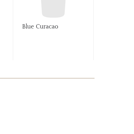
Blue Curacao
Butter Sco
Schnapps